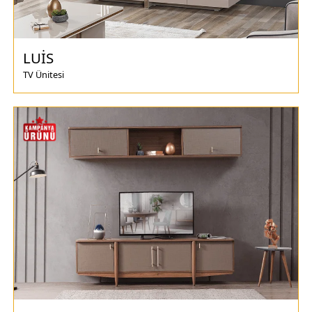
LUİS
TV Ünitesi