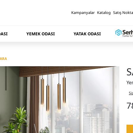
Kampanyalar
Katalog
Satış Nokta
ASI
YEMEK ODASI
YATAK ODASI
ARA
S
Ye
Si
7