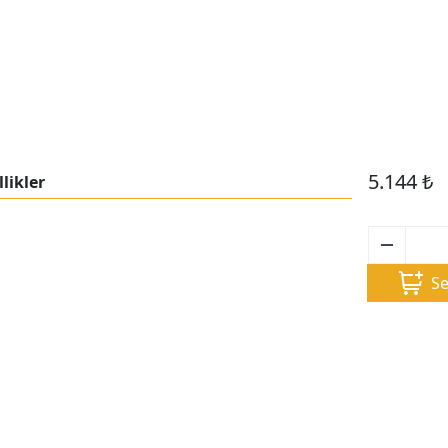
5.144
₺
likler
Se