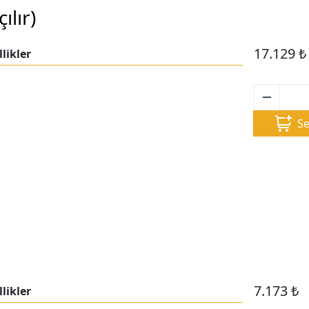
lır)
17.129
₺
likler
Se
7.173
₺
likler