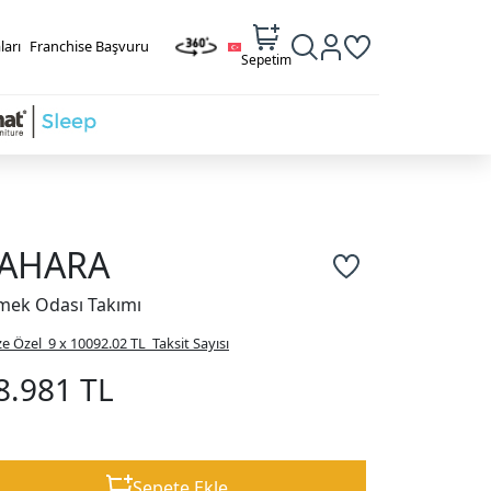
ları
Franchise Başvuru
Sepetim
AHARA
mek Odası Takımı
ze Özel
9 x 10092.02 TL
Taksit Sayısı
8.981 TL
Sepete Ekle