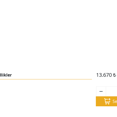
13.670
₺
likler
Se