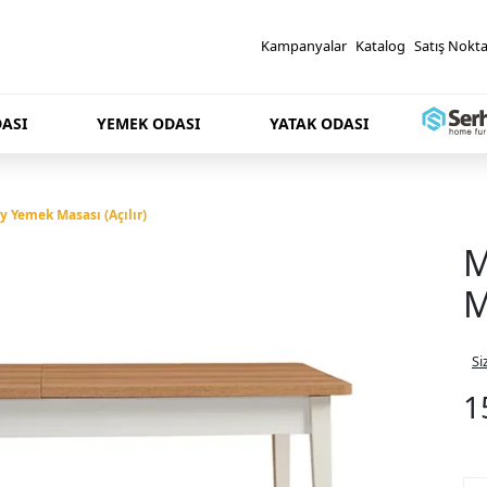
Kampanyalar
Katalog
Satış Nokta
ASI
YEMEK ODASI
YATAK ODASI
 Yemek Masası (Açılır)
M
M
Si
1