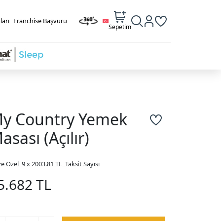
ları
Franchise Başvuru
Sepetim
y Country Yemek
asası (Açılır)
ze Özel
9 x 2003.81 TL
Taksit Sayısı
5.682 TL