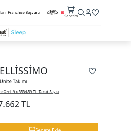
ları
Franchise Başvuru
Sepetim
ELLİSSİMO
 Ünite Takımı
ze Özel
9 x 3534.59 TL
Taksit Sayısı
7.662 TL
Sepete Ekle