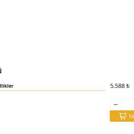
ü
5.588
₺
likler
Se