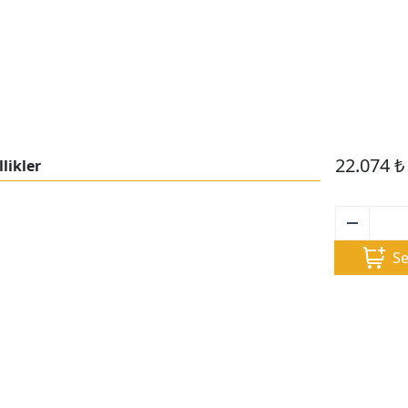
22.074
₺
likler
Se