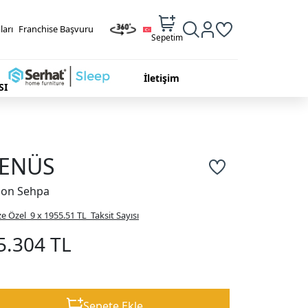
ları
Franchise Başvuru
Sepetim
İletişim
SI
ENÜS
gon Sehpa
ze Özel
9 x 1955.51 TL
Taksit Sayısı
5.304 TL
Sepete Ekle