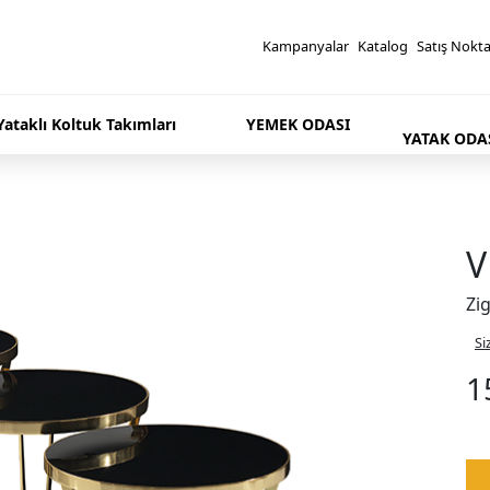
Kampanyalar
Katalog
Satış Nokta
 Yataklı Koltuk Takımları
YEMEK ODASI
YATAK ODA
V
Zi
Si
1