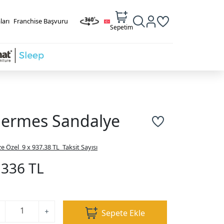
ları
Franchise Başvuru
Sepetim
ermes Sandalye
ze Özel
9 x 937.38 TL
Taksit Sayısı
.336 TL
Sepete Ekle