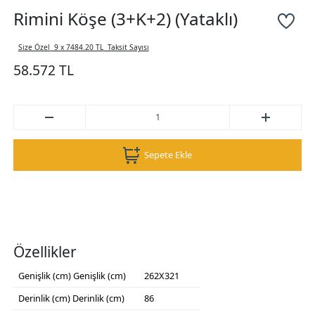
Rimini Köşe (3+K+2) (Yataklı)
Size Özel
9 x 7484.20 TL
Taksit Sayısı
58.572 TL
Sepete Ekle
Özellikler
Genişlik (cm)
Genişlik (cm)
262X321
Derinlik (cm)
Derinlik (cm)
86