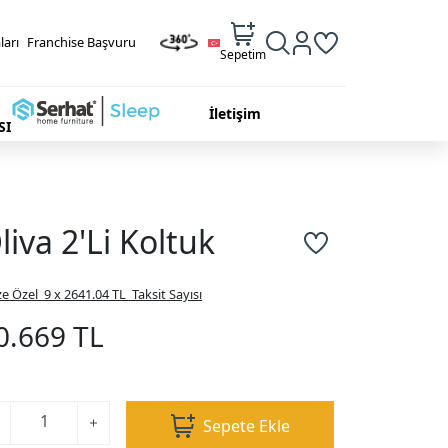
ları
Franchise Başvuru
Sepetim
İletişim
SI
liva 2'Li Koltuk
ze Özel
9 x 2641.04 TL
Taksit Sayısı
0.669 TL
Sepete Ekle