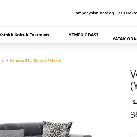
Kampanyalar
Katalog
Satış Nokta
 Yataklı Koltuk Takımları
YEMEK ODASI
YATAK ODA
klar
Venezia 3'Lü Koltuk (Yataklı)
V
(
Si
3