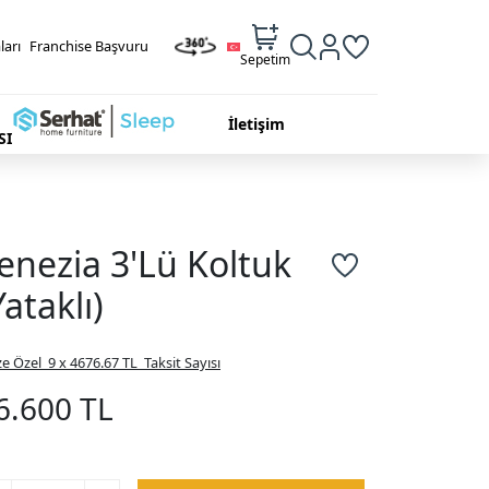
ları
Franchise Başvuru
Sepetim
İletişim
SI
enezia 3'Lü Koltuk
Yataklı)
ze Özel
9 x 4676.67 TL
Taksit Sayısı
6.600 TL