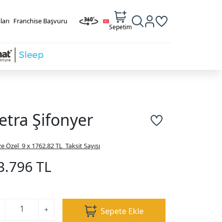
ları
Franchise Başvuru
Sepetim
etra Şifonyer
ze Özel
9 x 1762.82 TL
Taksit Sayısı
3.796 TL
Sepete Ekle