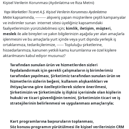
Kişisel Verilerin Korunması (Aydınlatma ve Rıza Metni)
Yapı Marketleri Ticaret A.Ş. Kişisel Verilerin Korunması Aydınlatma
Metni
kapsamında, --------- alışveriş yapan müşterilere çeşitli kampanyalar
ve indirimler sunan internet sitesi üyeliğiniz kapsamındaki
faaliyetlerimizin yürütülebilmesi için
; kimlik, iletişim, müşteri,
meslek
ile aile bireyleri ve yakın bilgilerinizin aşağıda yer alan amaçlarla
işlenmesini ve bu amaçlarla yurt içinde veya yurt dışında yerleşik iş
ortaklarımıza, tedarikçilerimize, ------ Topluluğu şirketlerine,
hissedarlarımıza, kanunen yetkili kamu kurumlarına ve özel kişilere
aktarılmasını kabul ediyor musunuz?
Tarafından sunulan ürün ve hizmetlerden sizleri
faydalandırmak için gerekli çalışmaların iş birimlerimiz
tarafından yapılması, Şirketimiz tarafından sunulan ürün ve
hizmetlerin sizlerin beğeni, kullanım alışkanlıkları ve
ihtiyaçlarına göre özelleştirilerek sizlere önerilmesi,
Şirketimizin ve Şirketimizle iş ilişkisi içerisinde olan kişilerin
hukuki ve ticari güvenliğinin temini, Şirketimizin ticari ve iş
stratejilerinin belirlenmesi ve uygulanması amaçlarıyla;
Kart programlarına başvuruların toplanması,
Söz konusu programın yürütülmesi ile kişisel verilerinizin CRM