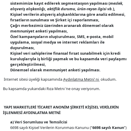
sistemimize kayıt edilerek segmentasyon yapılması (
meslek,
alışveriş alışkanlığı, aktiflik durumu, ürün-reyon ilgisi vb.
),
Kişisel verilerin alışveriş alışkanlıklarına göre analiz edilmesi,
fırsatların sunulması ve Şirket içi raporlanması,
Çağrı merkezimiz üzerinden aranarak dönemsel olarak
memnuniyet anketi yapılması,
Özel kampanyaların oluşturulması, SMS, e-posta, mobil
uygulama, sosyal medya ve internet reklamları ile
duyurulması,
Kişisel veri sahiplerine finansal fırsat sunabilmek için kredi
kuruluşlarıyla iş birliği yapmak ve bu kapsamda veri paylaşımı
gerçekleştirilmesi,
Dönemsel olarak memnuniyet anketi yapılması.
İnternet sitesi üyeliği kapsamında
Aydınlatma Metni’ ni
okudum.
Bu kapsamda yukarıdaki Rıza Metni ’ne onay veriyorum.
YAPI MARKETLERİ TİCARET ANONİM ŞİRKETİ KİŞİSEL VERİLERİN
İŞLENMESİ AYDINLATMA METNİ
a) Veri Sorumlusu ve Temsilcisi
6698 sayılı Kişisel Verilerin Korunması Kanunu (“
6698 sayılı Kanun
”)