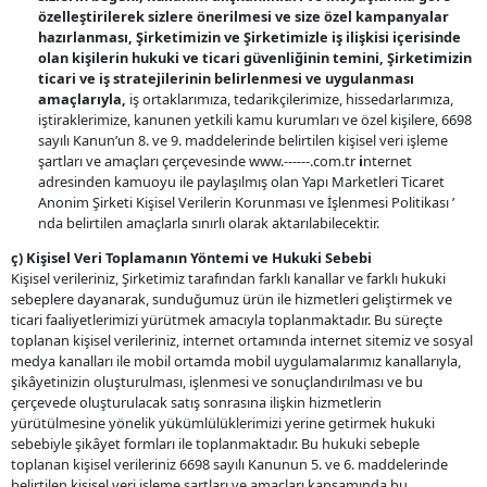
özelleştirilerek sizlere önerilmesi ve size özel kampanyalar
hazırlanması, Şirketimizin ve Şirketimizle iş ilişkisi içerisinde
olan kişilerin hukuki ve ticari güvenliğinin temini, Şirketimizin
ticari ve iş stratejilerinin belirlenmesi ve uygulanması
amaçlarıyla,
iş ortaklarımıza, tedarikçilerimize, hissedarlarımıza,
iştiraklerimize, kanunen yetkili kamu kurumları ve özel kişilere, 6698
sayılı Kanun’un 8. ve 9. maddelerinde belirtilen kişisel veri işleme
şartları ve amaçları çerçevesinde www.------.com.tr
i
nternet
adresinden kamuoyu ile paylaşılmış olan Yapı Marketleri Ticaret
Anonim Şirketi Kişisel Verilerin Korunması ve İşlenmesi Politikası ’
nda belirtilen amaçlarla sınırlı olarak aktarılabilecektir.
ç) Kişisel Veri Toplamanın Yöntemi ve Hukuki Sebebi
Kişisel verileriniz, Şirketimiz tarafından farklı kanallar ve farklı hukuki
sebeplere dayanarak, sunduğumuz ürün ile hizmetleri geliştirmek ve
ticari faaliyetlerimizi yürütmek amacıyla toplanmaktadır. Bu süreçte
toplanan kişisel verileriniz, internet ortamında internet sitemiz ve sosyal
medya kanalları ile mobil ortamda mobil uygulamalarımız kanallarıyla,
şikâyetinizin oluşturulması, işlenmesi ve sonuçlandırılması ve bu
çerçevede oluşturulacak satış sonrasına ilişkin hizmetlerin
yürütülmesine yönelik yükümlülüklerimizi yerine getirmek hukuki
sebebiyle şikâyet formları ile toplanmaktadır. Bu hukuki sebeple
toplanan kişisel verileriniz 6698 sayılı Kanunun 5. ve 6. maddelerinde
belirtilen kişisel veri işleme şartları ve amaçları kapsamında bu