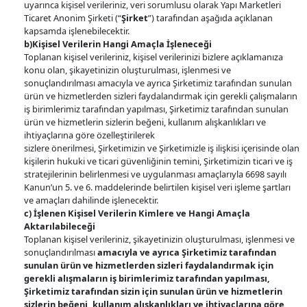
uyarınca kişisel verileriniz, veri sorumlusu olarak Yapı Marketleri
Ticaret Anonim Şirketi (“
Şirket
”) tarafından aşağıda açıklanan
kapsamda işlenebilecektir.
b)
Kişisel Verilerin Hangi Amaçla İşleneceği
Toplanan kişisel verileriniz, kişisel verilerinizi bizlere açıklamanıza
konu olan, şikayetinizin oluşturulması, işlenmesi ve
sonuçlandırılması amacıyla ve ayrıca Şirketimiz tarafından sunulan
ürün ve hizmetlerden sizleri faydalandırmak için gerekli çalışmaların
iş birimlerimiz tarafından yapılması, Şirketimiz tarafından sunulan
ürün ve hizmetlerin sizlerin beğeni, kullanım alışkanlıkları ve
ihtiyaçlarına göre özelleştirilerek
sizlere önerilmesi, Şirketimizin ve Şirketimizle iş ilişkisi içerisinde olan
kişilerin hukuki ve ticari güvenliğinin temini, Şirketimizin ticari ve iş
stratejilerinin belirlenmesi ve uygulanması amaçlarıyla 6698 sayılı
Kanun’un 5. ve 6. maddelerinde belirtilen kişisel veri işleme şartları
ve amaçları dahilinde işlenecektir.
c) İşlenen Kişisel Verilerin Kimlere ve Hangi Amaçla
Aktarılabileceği
Toplanan kişisel verileriniz, şikayetinizin oluşturulması, işlenmesi ve
sonuçlandırılması
amacıyla ve ayrıca Şirketimiz tarafından
sunulan ürün ve hizmetlerden sizleri faydalandırmak için
gerekli alışmaların iş birimlerimiz tarafından yapılması,
Şirketimiz tarafından sizin için sunulan ürün ve hizmetlerin
sizlerin beğeni, kullanım alışkanlıkları ve ihtiyaçlarına göre