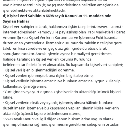
Aydınlatma Metni ’ nin (b) ve (c) maddelerinde belirtilen amaçlarla da
işlenebilmekte ve aktarılabilmektedir.
d)
Kişisel Veri Sahibinin 6698 sayılı Kanun’un 11. maddesinde
Sayılan Hakları
Kişisel veri sahipleri olarak, haklarınıza ilişkin taleplerinizi www.---.com.tr
internet adresinden kamuoyu ile paylaşılmış olan Yapı Marketleri Ticaret
Anonim Şirketi Kişisel Verilerin Korunması ve İşlenmesi Politikasında
düzenlenen yöntemlerle iletmeniz durumunda talebin niteliğine göre
talebi en kısa sürede ve en geç otuz gün içinde ücretsiz olarak
sonuçlandıracaktır. Ancak, işlemin ayrıca bir maliyeti gerektirmesi
hâlinde, tarafından Kişisel Verileri Koruma Kurulunca
belirlenen tarifedeki ücret alınacaktır. Bu kapsamda kişisel veri sahipleri;
· Kişisel veri işlenip işlenmediğini öğrenme,
· Kişisel verileri işlenmişse buna ilişkin bilgi talep etme,
· Kişisel verilerin işlenme amacını ve bunların amacına uygun kullanılıp
kullanılmadığını öğrenme,
· Yurt içinde veya yurt dışında kişisel verilerin aktarıldığı üçüncü kişileri
bilme,
· Kişisel verilerin eksik veya yanlış işlenmiş olması hâlinde bunların
düzeltilmesini isteme ve bu kapsamda yapılan işlemin kişisel verilerin
aktarıldığı üçüncü kişilere bildirilmesini isteme,
· 6698 sayılı Kanun ve ilgili diğer kanun hükümlerine uygun olarak
işlenmiş olmasına rağmen, işlenmesini gerektiren sebeplerin ortadan